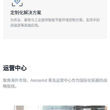
定制化解决方案
为农业、畜牧与工业提供智能节能环境控制方案，支持半封
闭温室等高端应用。
运营中心
聚焦海外市场，Aerowind 青岛运营中心作为国际化拓展的战
略枢纽。