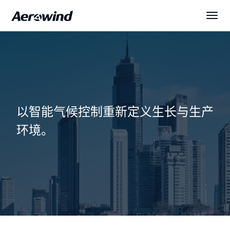
解决方案
产品中心
以智能气候控制重新定义生长与生产
展会与新闻
环境。
服务与下载
关于我们
简体中文