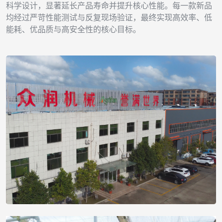
科学设计，显著延长产品寿命并提升核心性能。每一款新品
均经过严苛性能测试与反复现场验证，最终实现高效率、低
能耗、优品质与高安全性的核心目标。