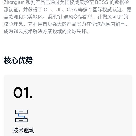
Zhongrun 系列产品已通过美国权威实验室 BESS 的数据检
测认证，并获得了 CE、UL、CSA 等多个国际权威认证，覆
盖欧洲和北美地区。秉承“让通风变得简单，让微风可见”的
核心理念，它利用自身强大的产品实力在全球范围内销售，
成为通风技术解决方案领域的全球先锋。
核心优势
01.
技术驱动