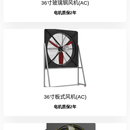
36寸玻璃钢风机(AC)
电机质保2年
36寸板式风机(AC)
电机质保2年