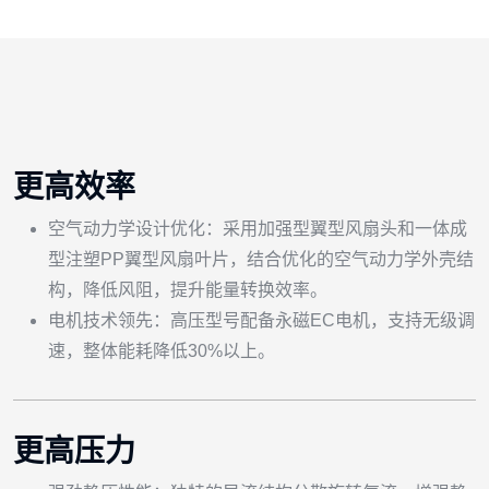
更高效率
空气动力学设计优化：采用加强型翼型风扇头和一体成
型注塑PP翼型风扇叶片，结合优化的空气动力学外壳结
构，降低风阻，提升能量转换效率。
电机技术领先：高压型号配备永磁EC电机，支持无级调
速，整体能耗降低30%以上。
更高压力