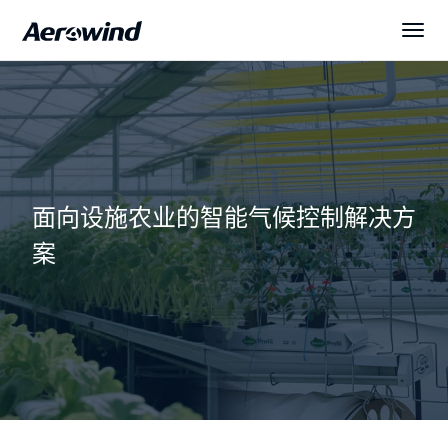
解决方案
产品中心
面向设施农业的智能气候控制解决方
展会与新闻
案
服务与下载
关于我们
简体中文