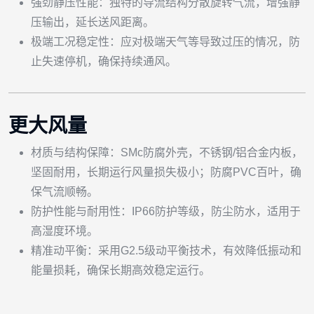
强劲静压性能：独特的导流结构分散旋转气流，增强静
压输出，延长送风距离。
极端工况稳定性：应对极端天气等导致过压的情况，防
止失速停机，确保持续通风。
更大风量
材质与结构保障：SMc防腐外壳，不锈钢/铝合金内板，
坚固耐用，长期运行风量损失极小；防腐PVC百叶，确
保气流顺畅。
防护性能与耐用性：IP66防护等级，防尘防水，适用于
高湿度环境。
精准动平衡：采用G2.5级动平衡技术，有效降低振动和
能量损耗，确保长期高效稳定运行。