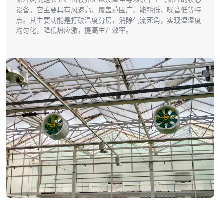
设备。它主要具有风速高、覆盖范围广、能耗低、噪音低等特
点。其主要功能是打破温度分层，消除气流死角，实现温湿度
均匀化，降低热应激，提高生产效率。