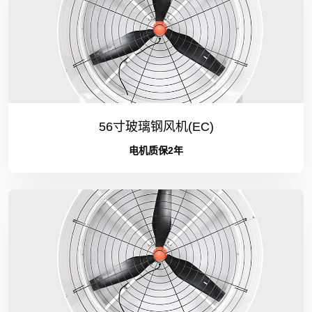
56寸玻璃钢风机(EC)
电机质保2年