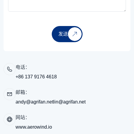
发送
电话：
+86 137 9176 4618
邮箱：
andy@agrifan.net
lin@agrifan.net
网站：
www.aerowind.io