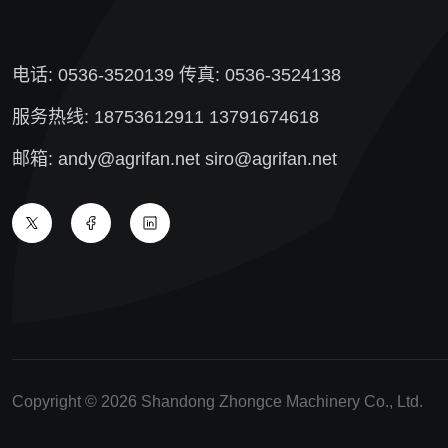
电话: 0536-3520139 传真: 0536-3524138
服务热线: 18753612911 13791674618
邮箱: andy@agrifan.net siro@agrifan.net
Copyright © 2026 Shandong Zhongce Machinery Co., Ltd.